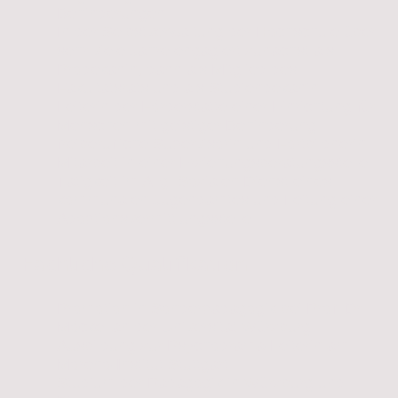
Behinderungen
In der Selbstverwaltung der Hochschule über
sehr viele Jahre engagiert zunächst als
Prodekanin, dann als Mitglied des
Fakultätsrats und als Studiendekanin
Leiterin der Förderstätte einer Einrichtung für
Menschen mit geistiger Behinderung
freiberufliche Supervisorin und Fortbildnerin
Mitarbeit in einer Erziehungsberatungsstelle
Tätigkeit im Allg. Sozialen Dienst eines
kommunalen Jugendamtes und Leitung einer
Adoptionsvermittlungsstelle
Fachliche Qualifikation
Promotion in Sonderpädagogik bei Prof. Dr.
Möckel an der Universität Würzburg
Ausbildung zur Psychodrama-Leiterin am
Moreno-Institut Stuttgart
Studium der Pädagogik in Würzburg und