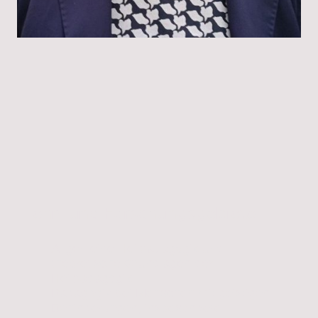
Lehr- und Forschungsgebiete
Allgemeine Heilpädagogik und
theoretische Grundlagen der
Heilpädagogik
Pädagogik bei Menschen mit geistigen
Behinderungen, insbesondere