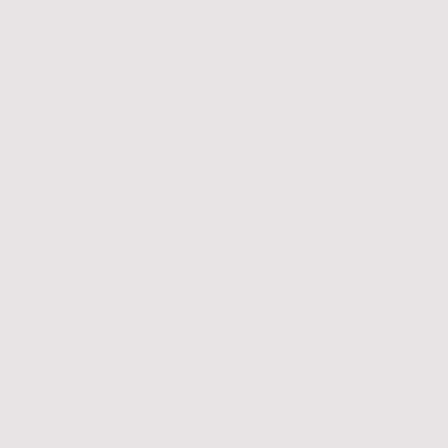
Herausforderndes und Selbstverletzendes
Verhalten, Sexualpädagogik und
sexualisierte Gewalt
Praxisreflexion und Mentoring
Forschung zur Integration und Inklusion in
Italien, zu sexualisierter Gewalt gegen
Menschen mit Behinderungen, zu
sexueller Bildung bei Menschen mit
Behinderungen
Evaluation traumapädagogischer
Wohngruppen gemeinsam mit Prof.in Dr.
Ulrike Ernst
Vita
2002 - 2023 Professorin für Heilpädagogik in
Hannover mit der Denomination Bildung und
Begleitung von erwachsenen Menschen mit